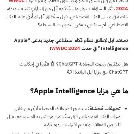
بشغف من قِبل عشاق التكنولوجيا حول العالم. و مع اقتراب
WWDC
2024
، تُثار التساؤلات حول ما ستُقدّمه آبل من إنجازاتٍ تقنية جديدة،
خاصةً في مجال الذكاء الاصطناعي. فهل ستُطلق آبل ثورةً في عالم الذكاء
الاصطناعي، أم ستكتفي ببعض التطويرات البسيطة؟
تستعد آبل لإطلاق نظام ذكاء اصطناعي جديد يدعى “Apple
Intelligence” في حدث
WWDC 2024
!
هل تتذكرون روبوت المحادثة ChatGPT؟ 🤖 فكّروا في إمكانيات
ChatGPT مع مزايا آبل الرائدة! 🤯
ما هي مزايا Apple Intelligence؟
تطبيقات مُحسّنة:
ستصبح تطبيقاتك المفضلة أذكى من خلال
ميزات الذكاء الاصطناعي التي ستُحسّن من تجربة المستخدم، مثل
تلخيص المقالات وتقديم اقتراحات ردود ذكية.