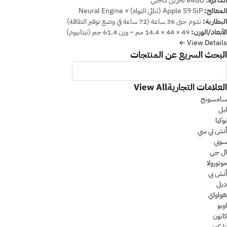
الذاكرة:
64GB تخزين داخلي
المعالج:
Apple S9 SiP (ثنائي النواة) + Neural Engine
البطارية:
تدوم حتى 36 ساعة (72 ساعة في وضع توفير الطاقة)
الأبعاد/الوزن:
49 × 44 × 14.4 مم – وزن 61.4 جم (تيتانيوم)
View Details ←
البحث السريع عن المنتجات
العلامات التجارية
View All
سامسونج
ابل
نوكيا
أتش تي سي
سوني
ال جي
موتورولا
أتش بي
ديل
هواواي
اوبو
كانون
نايكون