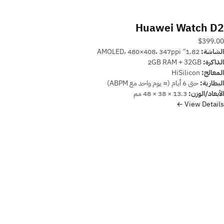
Huawei Watch D2
$399.00
الشاشة:
1.82″ AMOLED، 480×408، ‎347ppi
الذاكرة:
2GB RAM + 32GB
المعالج:
HiSilicon
البطارية:
حتى 6 أيام (≈ يوم واحد مع ABPM)
الأبعاد/الوزن:
‎48 × 38 × 13.3 مم
View Details ←