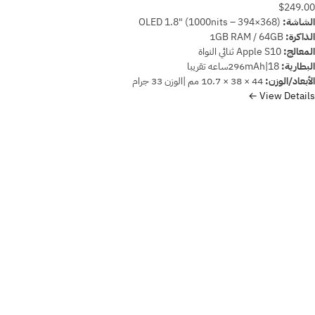
$249.00
الشاشة:
OLED 1.8" (1000nits – 394×368)
الذاكرة:
1GB RAM / 64GB
المعالج:
Apple S10 ثنائي النواة
البطارية:
296mAh|18ساعه تقريبا
الأبعاد/الوزن:
44 × 38 × 10.7 مم |الوزن 33 جرام
View Details ←