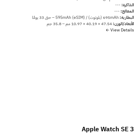
الذاكرة:
---
المعالج:
---
البطارية:
695mAh (بلوتوث) / 595mAh (eSIM) – حتى 33 يومًا
الأبعاد/الوزن:
47.54 × 40.19 × 10.97 مم – 35.8 جم
View Details ←
Apple Watch SE 3