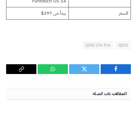
Funtouch OS 14
السعر
يبدأ من 297$
iQOO Z9s Pro
iQOO
فيسبوك
تويتر
واتساب
Copy
Link
المقالات
ذات الصلة