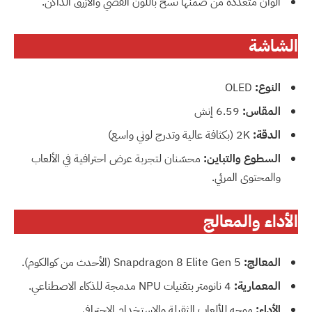
ألوان متعددة من ضمنها نسخ باللون الفضي والأزرق الداكن.
الشاشة
النوع:
OLED
المقاس:
‎6.59‎ إنش
الدقة:
‎2K‎ (بكثافة عالية وتدرج لوني واسع)
السطوع والتباين:
محسّنان لتجربة عرض احترافية في الألعاب
والمحتوى المرئي.
الأداء والمعالج
المعالج:
Snapdragon 8 Elite Gen 5 (الأحدث من كوالكوم).
المعمارية:
4 نانومتر بتقنيات NPU مدمجة للذكاء الاصطناعي.
الأداء:
موجه للألعاب الثقيلة والاستخدام الاحترافي.