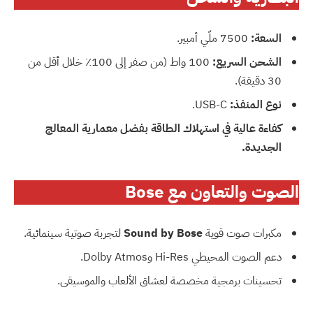
السعة:
‎7500‎ ملّي أمبير.
الشحن السريع:
‎100‎ واط (من صفر إلى ‎100‎٪ خلال أقل من
‎30‎ دقيقة).
نوع المنفذ:
USB-C.
كفاءة عالية في استهلاك الطاقة بفضل معمارية المعالج
الجديدة.
الصوت والتعاون مع Bose
مكبرات صوت قوية
Sound by Bose
لتجربة صوتية سينمائية.
دعم الصوت المحيطي Hi-Res وDolby Atmos.
تحسينات برمجية مخصصة لعشاق الألعاب والموسيقى.