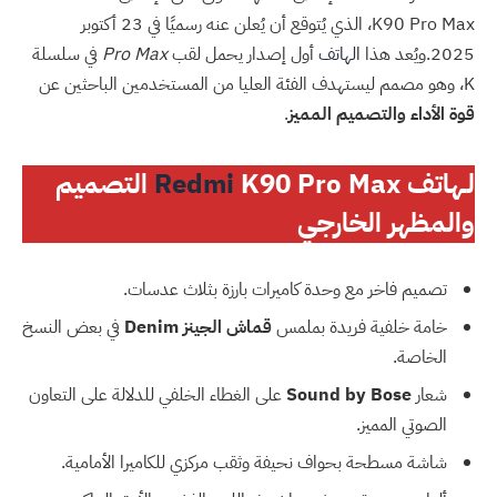
K90 Pro Max، الذي يُتوقع أن يُعلن عنه رسميًا في 23 أكتوبر
2025.ويُعد هذا
الهاتف
أول إصدار يحمل لقب
Pro Max
في سلسلة
K، وهو مصمم ليستهدف الفئة العليا من المستخدمين الباحثين عن
قوة الأداء والتصميم المميز
.
لـهاتف
Redmi
K90 Pro Max التصميم
والمظهر الخارجي
تصميم فاخر مع وحدة كاميرات بارزة بثلاث عدسات.
خامة خلفية فريدة بملمس
قماش الجينز Denim
في بعض النسخ
الخاصة.
شعار
Sound by Bose
على الغطاء الخلفي للدلالة على التعاون
الصوتي المميز.
شاشة مسطحة بحواف نحيفة وثقب مركزي للكاميرا الأمامية.