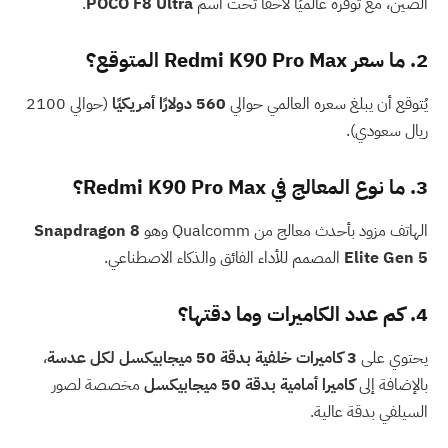
الصين، مع توفره عالميًا لاحقًا تحت اسم
POCO F8 Ultra
.
2. ما سعر Redmi K90 Pro Max المتوقع؟
يُتوقع أن يبلغ سعره العالمي حوالي
560 دولارًا أمريكيًا
(حوالي 2100
ريال سعودي).
3. ما نوع المعالج في Redmi K90 Pro Max؟
الهاتف مزود بأحدث معالج من Qualcomm وهو
Snapdragon 8
Elite Gen 5
المصمم للأداء الفائق والذكاء الاصطناعي.
4. كم عدد الكاميرات وما دقتها؟
يحتوي على
3 كاميرات خلفية بدقة 50 ميجابيكسل لكل عدسة
،
بالإضافة إلى
كاميرا أمامية بدقة 50 ميجابيكسل
مخصصة لصور
السيلفي بدقة عالية.