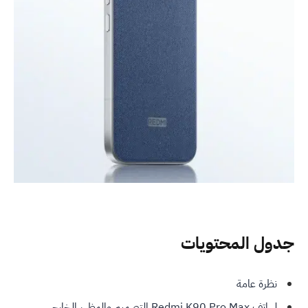
جدول المحتويات
نظرة عامة
لـهاتف Redmi K90 Pro Max التصميم والمظهر الخارجي