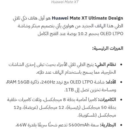
Huawei Mate XT
Mate XT Ultimate Design
Huawei
هو أول هاتف ذكي ثلاثي
الطي هذا
الهاتف
الجديد من هواوي يأتي بتصميم مبتكر وشاشة
OLED LTPO بحجم 10.2 بوصة عند الفتح الكامل
الميزات الرئيسية:
نظام الطي:
يتيح الطي ثلاثي الأجزاء بحيث تبقى إحدى الشاشات
الخارجية، مما يسمح باستخدام الهاتف عند طيّه.
الأداء:
شاشة OLED LTPO مع تردد 240Hz، ذاكرة RAM 16GB،
ومساحة تخزين تصل إلى 1TB.
الكاميرات:
كاميرا أمامية بدقة 8 ميجابكسل، وثلاث كاميرات خلفية
بدقة 50 ميجابكسل (رئيسية)، 12 ميجابكسل (عريضة)، و12
ميجابكسل (تلسكوبية).
البطارية:
سعة 5600mAh تدعم شحنًا سريعًا بقدرة 66W،