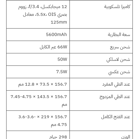
كاميرا تلسكوبية
12 ميجابكسل، f/3.4، زووم
بصري 5.5x، OIS، معادل
125mm
سعة البطارية
5600mAh
شحن سريع
66W عبر الكابل
شحن لاسلكي
50W
شحن عكسي
7.5W
عند الطي المفرد
156.7 × 73.5 × 12.8 مم
عند الطي المزدوج
156.7 × 143.5 × 7.45-4.75
مم
عند الفتح الكامل
156.7 × 219 × 3.6-3.6-
4.75 مم
الوزن
298 جرام