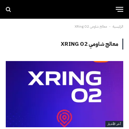
الرئيسية
معالج شاومي XRing O2
-
معالج شاومي XRING O2
آخر الأخبار