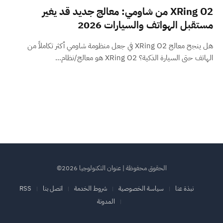
XRing O2 من شاومي: معالج جديد قد يغير
مستقبل الهواتف والسيارات 2026
هل ينجح معالج XRing O2 في جعل منظومة شاومي أكثر تكاملاً من
الهاتف حتى السيارة الذكية؟ XRing O2 هو معالج/نظام…
الحقوق محفوظة | عنوان التكنولوجيا 2026©
نبذة عنا
سياسة الخصوصية
شروط الخدمة
اتصل بنا
RSS
المدونة