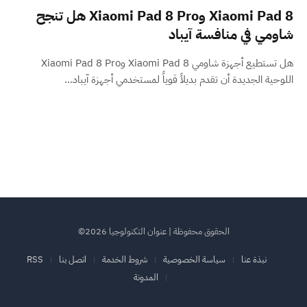
Xiaomi Pad 8 وXiaomi Pad 8 Pro هل تنجح
شاومي في منافسة آيباد
هل تستطيع أجهزة شاومي Xiaomi Pad 8 وXiaomi Pad 8 Pro
اللوحية الجديدة أن تقدم بديلاً قوياً لمستخدمي أجهزة آيباد…
الحقوق محفوظة | عنوان التكنولوجيا 2026©
نبذة عنا
سياسة الخصوصية
شروط الخدمة
اتصل بنا
RSS
المدونة