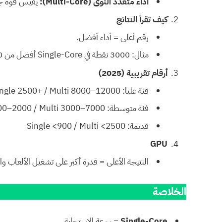
أداء متعدد النوى (Multi-Core):
يقيس قوة جميع
كيف تقرأ النتائج
رقم أعلى = أداء أفضل.
مثال: 3000 نقطة في Single-Core أفضل من 1500.
أرقام تقريبية (2025)
فئة عليا: Single 2500+ / Multi 8000–12000
فئة متوسطة: Single 1000–2000 / Multi 3000–7000
قديمة: Single <900 / Multi <2500
GPU
النتيجة الأعلى = قدرة أكبر على تشغيل الألعاب و
الخلاصة
Single-Core
= سرعة الاستجابة.