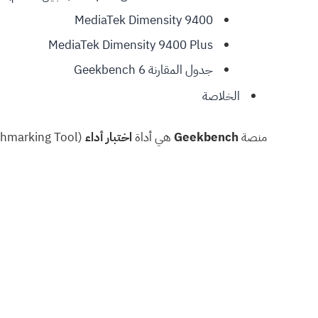
MediaTek Dimensity 9400
MediaTek Dimensity 9400 Plus
جدول المقارنة Geekbench 6
الخلاصة
منصة
Geekbench
هي أداة
اختبار أداء
(Benchmarking Tool) تُستخدم لقياس قوة المعالج (CPU) ومعالج الرسوميات (GPU) في الحواسيب والهواتف والأجهزة اللوحية وغيرها.