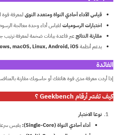
قياس الأداء أحادي النواة ومتعدد النوى
لمعرفة قوة ال
اختبارات الرسوميات
لقياس أداء وحدة معالجة الرسوم (GPU) في الألعاب والتطبيقات ثلاثية الأب
مقارنة النتائج
عبر قاعدة بيانات ضخمة لمعرفة ترتيب جها
يدعم أنظمة
ows, macOS, Linux, Android, iOS
الفائدة
إذا أردت معرفة مدى قوة هاتفك أو حاسوبك مقارنة بالمنافسين
كيف تفسّر أرقام Geekbench ؟
نوعا الاختبار
أداء أحادي النواة (Single-Core):
يقيس سرعة ن