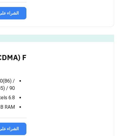
الشراء على
DMA) F…
0(B6) /
5) / 90…
6.8 inches, AMOLED, 1280 x 2800 pixels
GB RAM
الشراء على