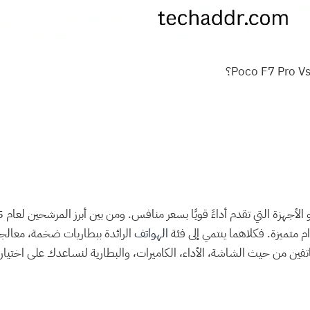
التي تقدم أداءً قويًا بسعر منافس. ومن بين أبرز المرشحين لعام 2025، يأتي كل من
متميزة. فكلاهما ينتمي إلى فئة
الهواتف
الرائدة ببطاريات ضخمة، معال
فين من حيث الشاشة، الأداء، الكاميرات، والبطارية لنساعدك على اختيا