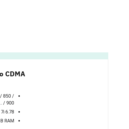
o CDMA…
/ 850 /
900 / …
6.78 inches, LTPO AMOLED, 1264 x 2780 pixels, Corning Gorilla Glass 7i
GB RAM