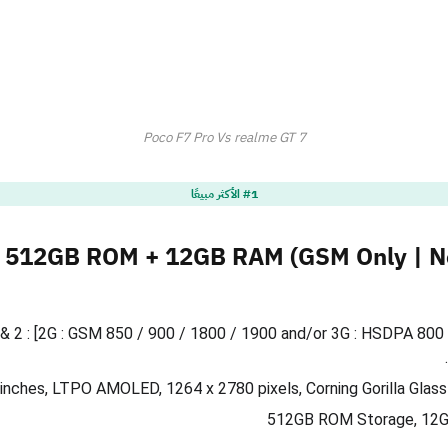
Poco F7 Pro Vs realme GT 7
#1 الأكثر مبيعًا
 512GB ROM + 12GB RAM (GSM Only | N
& 2 : [2G : GSM 850 / 900 / 1800 / 1900 and/or 3G : HSDPA 800 
512GB ROM Storage, 12