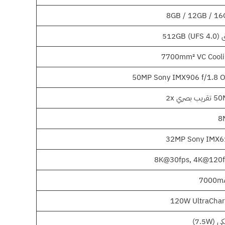
8GB / 12GB / 1
512GB )
7700mm² VC Cool
50MP Sony IMX906 f/1.8 
يب بصري 2x
8
32MP Sony IMX6
8K@30fps, 4K@120f
7000m
120W UltraCha
(7.5W)