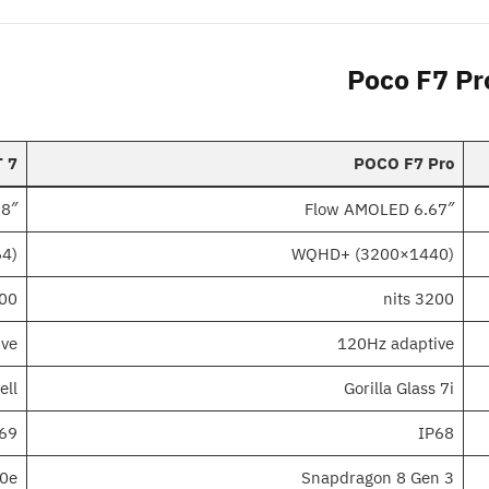
T 7
POCO F7 Pro
O AMOLED
6.67″ Flow AMOLED
64)
WQHD+ (3200×1440)
 nits
3200 nits
ive
120Hz adaptive
ell
Gorilla Glass 7i
69
IP68
00e
Snapdragon 8 Gen 3