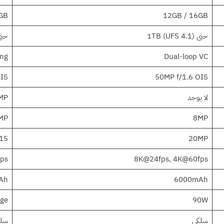
6GB
12GB / 16GB
حتى 1TB (UFS 4.1)
حتى (UFS 4.0
ing
Dual-loop VC
OIS
50MP f/1.6 OIS
لا يوجد
50MP تقر
MP
8MP
15
20MP
ps
8K@24fps, 4K@60fps
Ah
6000mAh
rge
90W
سلكي
سلكي 