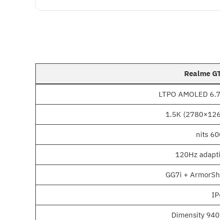
Realme G
6.78″ LTP
1.5K (2780×12
6000
120Hz adapt
GG7i + ArmorSh
IP
Dimensity 94