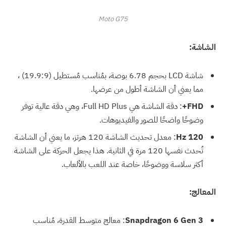
Moto G75
الشاشة:
شاشة LCD بحجم 6.78 بوصة، بمُناسب مُستطيل (19.9:9) ،
مما يعني أن الشاشة أطول من عرضها.
FHD+
: دقة الشاشة هي Full HD Plus، وهي دقة عالية توفر
وضوحًا واضحًا للصور والفيديوهات.
120 Hz
: معدل تحديث الشاشة 120 هرتز، ما يعني أن الشاشة
تُحدث نفسها 120 مرة في الثانية. هذا يجعل الحركة على الشاشة
أكثر سلاسة ووضوحًا، خاصة عند اللعب بالألعاب.
المعالج:
Snapdragon 6 Gen 3
: معالج متوسط ​​القدرة، مُناسب