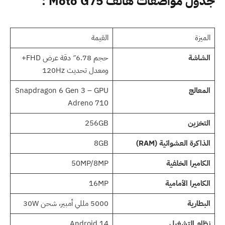
جدول مواصفات هاتف Moto G75 :
الميزة
القيمة
الشاشة
حجم 6.78″ دقة عرض FHD+
ومعدل تحديث 120Hz
المعالج
Snapdragon 6 Gen 3 – GPU
Adreno 710
التخزين
256GB
الذاكرة العشوائية (RAM)
8GB
الكاميرا الخلفية
50MP/8MP
الكاميرا الأمامية
16MP
البطارية
5000 مللي أمبير، شحن 30W
نظام التشغيل
Android 14