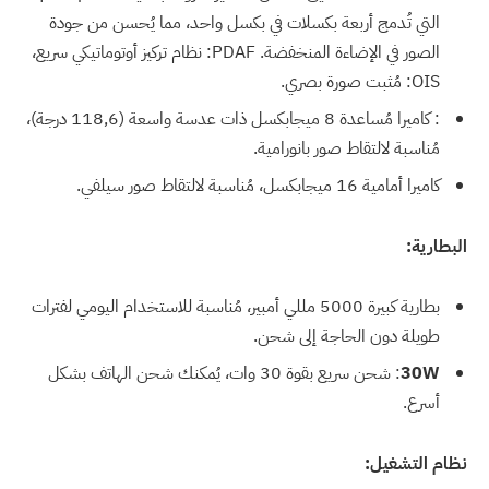
التي تُدمج أربعة بكسلات في بكسل واحد، مما يُحسن من جودة
الصور في الإضاءة المنخفضة. PDAF: نظام تركيز أوتوماتيكي سريع،
OIS: مُثبت صورة بصري.
: كاميرا مُساعدة 8 ميجابكسل ذات عدسة واسعة (118,6 درجة)،
مُناسبة لالتقاط صور بانورامية.
كاميرا أمامية 16 ميجابكسل، مُناسبة لالتقاط صور سيلفي.
البطارية:
بطارية كبيرة 5000 مللي أمبير، مُناسبة للاستخدام اليومي لفترات
طويلة دون الحاجة إلى شحن.
30W
: شحن سريع بقوة 30 وات، يُمكنك شحن الهاتف بشكل
أسرع.
نظام التشغيل: