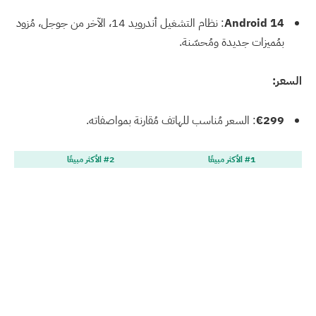
Android 14
: نظام التشغيل أندرويد 14، الآخر من جوجل، مُزود
بمُميزات جديدة ومُحسّنة.
السعر:
€299
: السعر مُناسب للهاتف مُقارنة بمواصفاته.
#1 الأكثر مبيعًا
#2 الأكثر مبيعًا