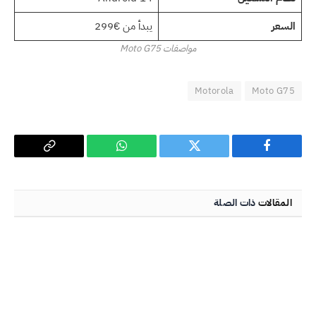
السعر
يبدأ من €299
مواصفات Moto G75
Motorola
Moto G75
فيسبوك
تويتر
واتساب
Copy
Link
المقالات
ذات الصلة