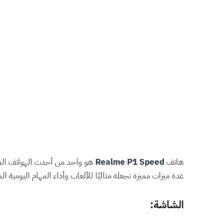
هاتف
Realme P1 Speed
هو واحد من أحدث الهواتف الذكية من شركة Realme، ويقدم مجموعة مميزة من المواصفات التقنية التي ت
عدة ميزات مميزة تجعله مثاليًا للألعاب وأداء المهام اليومية ال
الشاشة: