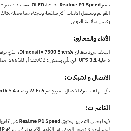
يتميز
Realme P1 Speed
بشاشة
OLED
بحجم 6.67 بوصة مع دقة عرض
القوائم وتشغيل الألعاب أكثر سلاسة وسرعة، مما يجعله مثاليًا
بفضل سلاسة العرض.
الأداء والمعالج:
الهاتف مزود بمعالج
Dimensity 7300 Energy
، الذي يوفر
داخلية
UFS 3.1
التي تأتي بسعتين: 128GB أو 256GB، مما يضمن سرعة في تشغيل التطبيقات وتحميل البيانات.
الاتصال والشبكات:
يأتي الهاتف بميزة الاتصال السريع عبر
WiFi 6
وتقنية
oth 5.4
الكاميرات:
فيما يخص التصوير، يحتوي
Realme P1 Speed
على كاميرا
للمساعدة في تصوير العمق. أما الكاميرا الأمامية، فهي بدقة
MP