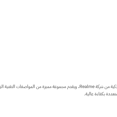
جعله خياراً قوياً ضمن فئته السعرية. يعتمد
متعددة بكفاءة عالية.