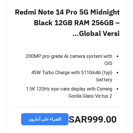
Redmi Note 14 Pro 5G Midnight
Black 12GB RAM 256GB –
Global Versi…
200MP pro-grade AI camera system with
OIS
45W Turbo Charge with 5110mAh (typ)
battery
1.5K 120Hz eye-care display with Corning
Gorilla Glass Victus 2
SAR999.00
الشراء على أمازون