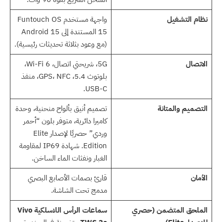
نظام التشغيل
واجهة مستخدم Funtouch OS
15 المستندة إلى Android 15
(مع وعود بثلاثة تحديثات رئيسية).
الاتصال
5G، شريحتي اتصال، Wi-Fi 6،
بلوتوث 5.4، GPS، NFC، منفذ
USB-C.
التصميم والمتانة
تصميم أنيق بألواح منحنية، وحدة
كاميرا دائرية، متوفر بلون “أحمر
وردي” حصريًا لإصدار Elite
Edition. شهادة IP69 لمقاومة
الغبار ونفثات الماء الساخن.
الأمان
قارئ بصمات الأصابع البصري
مدمج تحت الشاشة.
الملحق المتضمن (حصري
سماعات الرأس اللاسلكية Vivo