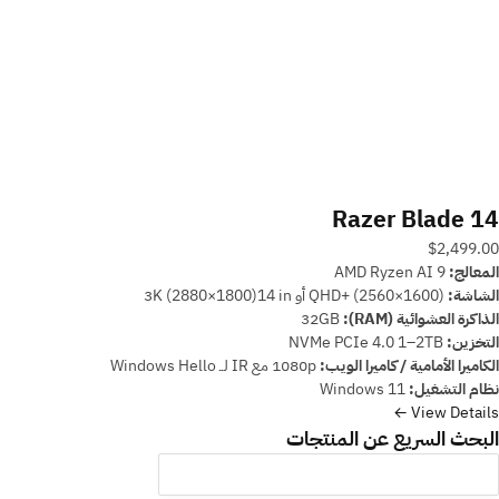
Razer Blade 14
$2,499.00
المعالج:
AMD Ryzen AI 9
الشاشة:
QHD+ (2560×1600) أو 3K (2880×1800)14 in
الذاكرة العشوائية (RAM):
32GB
التخزين:
NVMe PCIe 4.0 1–2TB
الكاميرا الأمامية / كاميرا الويب:
1080p مع IR لــ Windows Hello
نظام التشغيل:
Windows 11
View Details ←
البحث السريع عن المنتجات