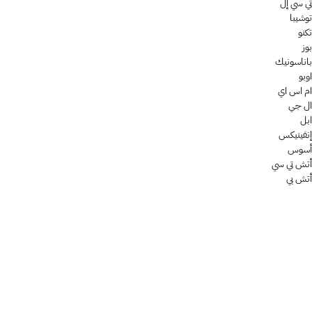
تي سي إل
توشيبا
تكنو
بوز
باناسونيك
اوبو
ام اس اي
ال جي
ابل
إنفينيكس
أسوس
أتش تي سي
أتش بي