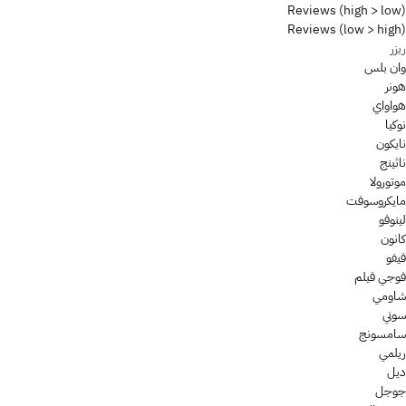
Reviews (high > low)
Reviews (low > high)
ريزر
وان بلس
هونر
هواواي
نوكيا
نايكون
ناثينج
موتورولا
مايكروسوفت
لينوفو
كانون
فيفو
فوجي فيلم
شاومي
سوني
سامسونج
ريلمي
ديل
جوجل