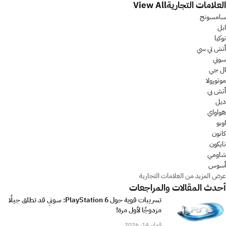
العلامات التجارية
View All
سامسونج
ابل
نوكيا
أتش تي سي
سوني
ال جي
موتورولا
أتش بي
ديل
هواواي
اوبو
كانون
نايكون
شاومي
أسوس
عرض المزيد من العلامات التجارية
أحدث المقالات والمراجعات
تسريبات قوية حول PlayStation 6: سوني قد تطلق جيلًا
مزدوجًا لأول مرة!
فبراير 14, 2026