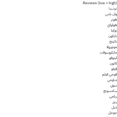
Reviews (low > high)
توشيبا
وان بلس
هونر
هواواي
نوكيا
نايكون
ناثينج
موتورولا
مايكروسوفت
لينوفو
كانون
فيفو
فوجي فيلم
شاومي
سوني
سامسونج
ريلمي
ريزر
ديل
جوجل