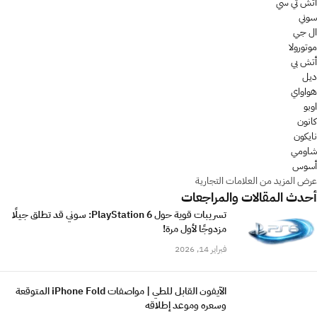
أتش تي سي
سوني
ال جي
موتورولا
أتش بي
ديل
هواواي
اوبو
كانون
نايكون
شاومي
أسوس
عرض المزيد من العلامات التجارية
أحدث المقالات والمراجعات
تسريبات قوية حول PlayStation 6: سوني قد تطلق جيلًا
مزدوجًا لأول مرة!
فبراير 14, 2026
الآيفون القابل للطي | مواصفات iPhone Fold المتوقعة
وسعره وموعد إطلاقه