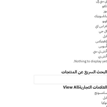
تي سي إل
تكنو
بوز
باناسونيك
اوبو
ام اس اي
ال جي
ابل
إنفينيكس
أسوس
أتش تي سي
أتش بي
Nothing to display yet.
البحث السريع عن المنتجات
العلامات التجارية
View All
سامسونج
ابل
نوكيا