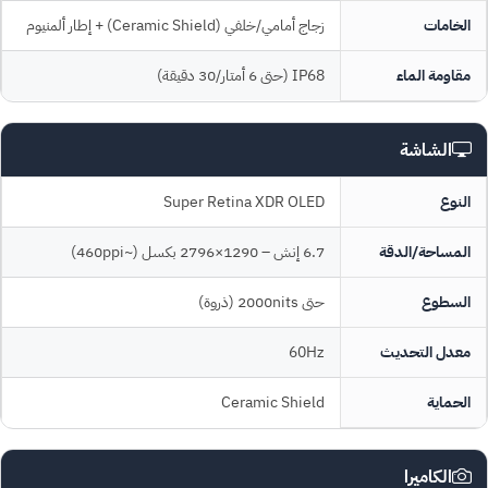
الخامات
زجاج أمامي/خلفي (Ceramic Shield) + إطار ألمنيوم
مقاومة الماء
IP68 (حتى 6 أمتار/30 دقيقة)
الشاشة
النوع
Super Retina XDR OLED
المساحة/الدقة
6.7 إنش – 1290×2796 بكسل (~460ppi)
السطوع
حتى 2000nits (ذروة)
معدل التحديث
60Hz
الحماية
Ceramic Shield
الكاميرا