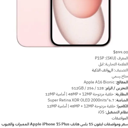
$899.00
المعرف (SKU):
P15P
العلامة التجارية:
ابل
التصنيف:
الهواتف الذكية
متاح
رسمي
المعالج
:
Apple A16 Bionic
التخزين / الرام
:
128 / 256 / 512GB
البطارية
:
خلفية مزدوجة 48MP + 12MP | أمامية 12MP
الشاشة
:
6.7"Super Retina XDR OLED 2000nits
الكاميرا
:
خلفية مزدوجة 48MP + 12MP | أمامية 12MP
نظام التشغيل
:
iOS
المواصفات
سعر ومواصفات ايفون 15 بلس هاتف Apple iPhone 15 Plus المميزات والعيوب