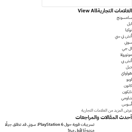
العلامات التجارية
View All
سامسونج
ابل
نوكيا
أتش تي سي
سوني
ال جي
موتورولا
أتش بي
ديل
هواواي
اوبو
كانون
نايكون
شاومي
أسوس
عرض المزيد من العلامات التجارية
أحدث المقالات والمراجعات
تسريبات قوية حول PlayStation 6: سوني قد تطلق جيلًا
مزدوجًا لأول مرة!