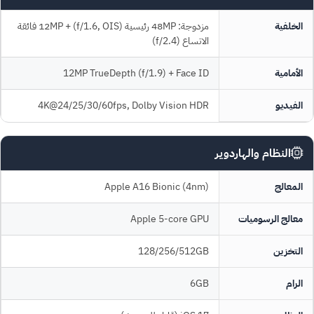
الخلفية
مزدوجة: 48MP رئيسية (f/1.6, OIS) + 12MP فائقة
الاتساع (f/2.4)
الأمامية
12MP TrueDepth (f/1.9) + Face ID
الفيديو
4K@24/25/30/60fps, Dolby Vision HDR
النظام والهاردوير
المعالج
Apple A16 Bionic (4nm)
معالج الرسوميات
Apple 5-core GPU
التخزين
128/256/512GB
الرام
6GB