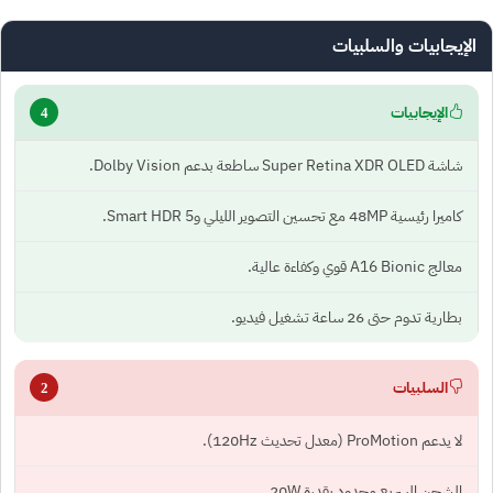
الإيجابيات والسلبيات
الإيجابيات
4
شاشة Super Retina XDR OLED ساطعة بدعم Dolby Vision.
كاميرا رئيسية 48MP مع تحسين التصوير الليلي وSmart HDR 5.
معالج A16 Bionic قوي وكفاءة عالية.
بطارية تدوم حتى 26 ساعة تشغيل فيديو.
السلبيات
2
لا يدعم ProMotion (معدل تحديث 120Hz).
الشحن السريع محدود بقدرة 20W.