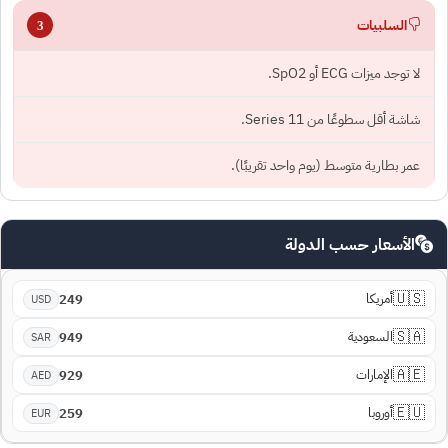
السلبيات
3
لا توجد ميزات ECG أو SpO2.
شاشة أقل سطوعًا من Series 11.
عمر بطارية متوسط (يوم واحد تقريبًا).
الأسعار حسب الدولة
🇺🇸
أمريكا
249
USD
🇸🇦
السعودية
949
SAR
🇦🇪
الإمارات
929
AED
🇪🇺
أوروبا
259
EUR