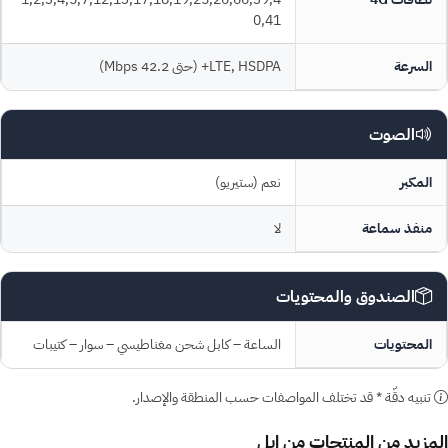
0,41
السرعة
LTE, HSDPA+ (حتى 42.2 Mbps)
الصوت
المكبر
نعم (ستيريو)
منفذ سماعة
لا
الصندوق والمحتويات
المحتويات
الساعة – كابل شحن مغناطيسي – سوار – كتيبات
تنبيه دقّة
* قد تختلف المواصفات حسب المنطقة والإصدار.
المزيد من المنتجات من
ابل