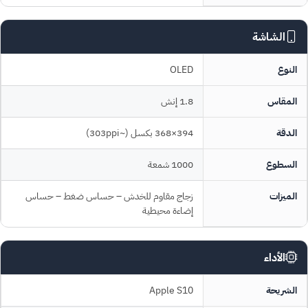
الشاشة
النوع
OLED
المقاس
1.8 إنش
الدقة
394×368 بكسل (~303ppi)
السطوع
1000 شمعة
الميزات
زجاج مقاوم للخدش – حساس ضغط – حساس
إضاءة محيطية
الأداء
الشريحة
Apple S10