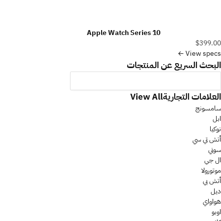
Apple Watch Series 10
$399.00
View specs ←
البحث السريع عن المنتجات
العلامات التجارية
View All
سامسونج
ابل
نوكيا
أتش تي سي
سوني
ال جي
موتورولا
أتش بي
ديل
هواواي
اوبو