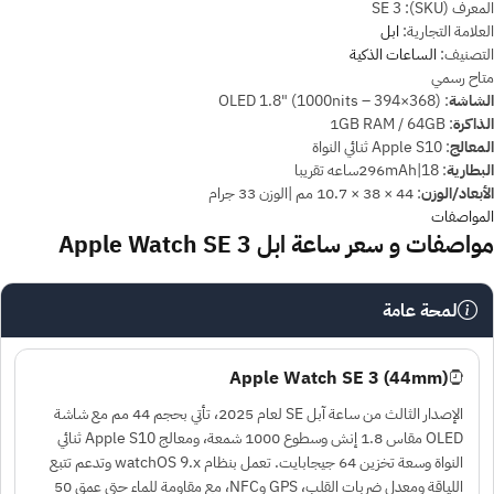
المعرف (SKU):
SE 3
العلامة التجارية:
ابل
التصنيف:
الساعات الذكية
متاح
رسمي
الشاشة
:
OLED 1.8" (1000nits – 394×368)
الذاكرة
:
1GB RAM / 64GB
المعالج
:
Apple S10 ثنائي النواة
البطارية
:
296mAh|18ساعه تقريبا
الأبعاد/الوزن
:
44 × 38 × 10.7 مم |الوزن 33 جرام
المواصفات
مواصفات و سعر
ساعة ابل
Apple Watch SE 3
لمحة عامة
Apple Watch SE 3 (44mm)
الإصدار الثالث من ساعة آبل SE لعام 2025، تأتي بحجم 44 مم مع شاشة
OLED مقاس 1.8 إنش وسطوع 1000 شمعة، ومعالج Apple S10 ثنائي
النواة وسعة تخزين 64 جيجابايت. تعمل بنظام watchOS 9.x وتدعم تتبع
اللياقة ومعدل ضربات القلب، GPS وNFC، مع مقاومة للماء حتى عمق 50