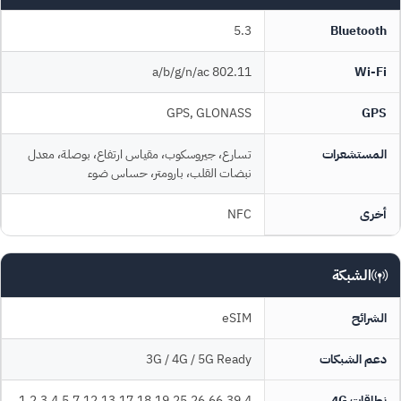
5.3
Bluetooth
802.11 a/b/g/n/ac
Wi-Fi
GPS, GLONASS
GPS
المستشعرات
تسارع، جيروسكوب، مقياس ارتفاع، بوصلة، معدل
نبضات القلب، بارومتر، حساس ضوء
أخرى
NFC
الشبكة
الشرائح
eSIM
دعم الشبكات
3G / 4G / 5G Ready
نطاقات 4G
1,2,3,4,5,7,12,13,17,18,19,25,26,66,39,4