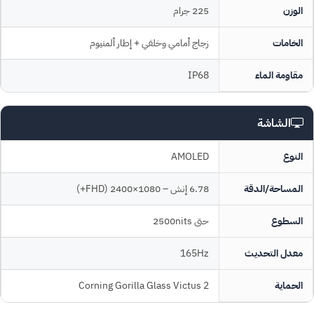
الوزن
225 جرام
الخامات
زجاج أمامي وخلفي + إطار ألمنيوم
مقاومة الماء
IP68
الشاشة
النوع
AMOLED
المساحة/الدقة
6.78 إنش – 1080×2400 (FHD+)
السطوع
حتى 2500nits
معدل التحديث
165Hz
الحماية
Corning Gorilla Glass Victus 2