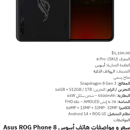
$1,100.00
المعرف (SKU):
8 Pro
العلامة التجارية:
أسوس
التصنيف:
الهواتف الذكية
متاح
رسمي
المعالج
:
Snapdragon 8 Gen 3
التخزين / الرام
:
التخزين: 16GB + 512GB / 1TB
البطارية
:
5500mAh – شحن سلكي 65W
الشاشة
:
6.78 إنش AMOLED – دقة FHD
الكاميرا
:
50MP + 13MP + 32MP- 32MP
نظام التشغيل
:
Android 14 + ROG UI
المواصفات
سعر و مواصفات هاتف أسوس Asus ROG Phone 8