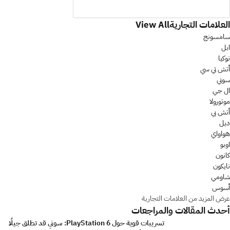
العلامات التجارية
View All
سامسونج
ابل
نوكيا
أتش تي سي
سوني
ال جي
موتورولا
أتش بي
ديل
هواواي
اوبو
كانون
نايكون
شاومي
أسوس
عرض المزيد من العلامات التجارية
أحدث المقالات والمراجعات
تسريبات قوية حول PlayStation 6: سوني قد تطلق جيلًا