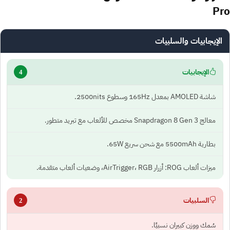
Pro
الإيجابيات والسلبيات
الإيجابيات
4
شاشة AMOLED بمعدل 165Hz وسطوع 2500nits.
معالج Snapdragon 8 Gen 3 مخصص للألعاب مع تبريد متطور.
بطارية 5500mAh مع شحن سريع 65W.
ميزات ألعاب ROG: أزرار AirTrigger، RGB، وضعيات ألعاب متقدمة.
السلبيات
2
سُمك ووزن كبيران نسبيًا.