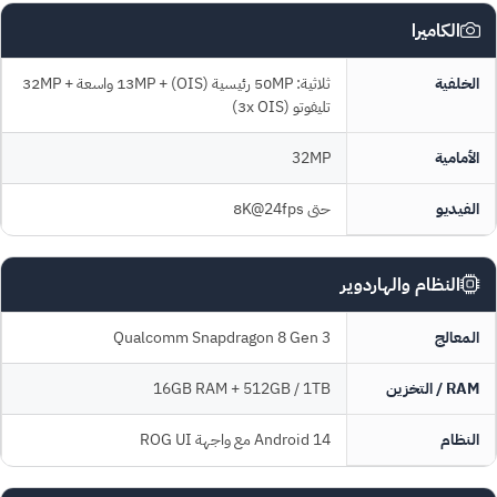
الكاميرا
الخلفية
ثلاثية: 50MP رئيسية (OIS) + 13MP واسعة + 32MP
تليفوتو (3x OIS)
الأمامية
32MP
الفيديو
حتى 8K@24fps
النظام والهاردوير
المعالج
Qualcomm Snapdragon 8 Gen 3
RAM / التخزين
16GB RAM + 512GB / 1TB
النظام
Android 14 مع واجهة ROG UI