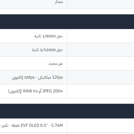
ممتاز
حتى 1/8000 ثانية
حتى 1/32000 ثانية
غير محدد
12fps ميكانيكي · 30fps إلكتروني
≈200 JPEG أو 93 RAW (إلكتروني)
EVF OLED 0.5″ · 5.76M نقطة · تكبير ~0.9×