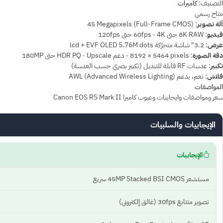
التصنيف:
كاميرات
متاح
رسمي
آلة تصوير
:
‎45 Megapixels (Full-Frame CMOS)
فيديو
:
‎8K RAW حتى 60fps · 4K حتى 120fps
عرض
:
3.2" شاشة متحرّكة lcd + EVF OLED 5.76M dots
دقة الصورة
:
‎8192 × 5464 pixels · دعم HDR PQ · Upscale حتى 180MP
تكبير
:
عدسات RF قابلة للتبديل (تكبير بصري حسب العدسة)
فلاش
:
نعم، يدعم AWL (Advanced Wireless Lighting)
المواصفات
سعر ومواصفات وايجابيات وعيوب كاميرا Canon EOS R5 Mark II
الإيجابيات والسلبيات
الإيجابيات
مستشعر 45MP Stacked BSI CMOS سريع
تصوير متتابع 30fps (غالق إلكتروني)