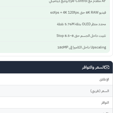
AF متقدّم مع Eye-Control وتتبع ديناميكي
فيديو 8K RAW حتى 60fps + 4K 120fps
محدد منظر OLED بدقة 5.76M نقطة
تثبيت داخل الجسم حتى 8–8.5 Stop
Upscaling داخل الكاميرا إلى 180MP
السعر والتوافر
الإطلاق
السعر (تقريبي)
التوافر