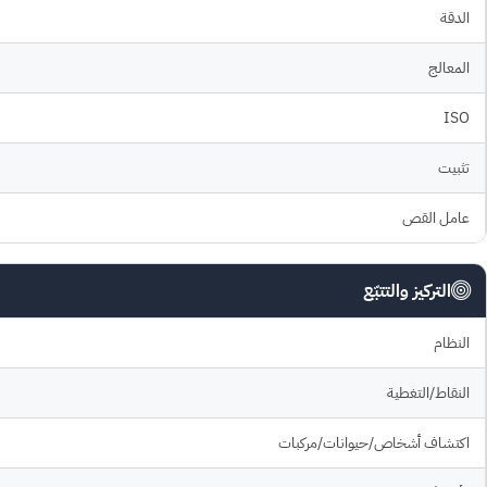
الدقة
المعالج
ISO
تثبيت
عامل القص
التركيز والتتبّع
النظام
النقاط/التغطية
اكتشاف أشخاص/حيوانات/مركبات