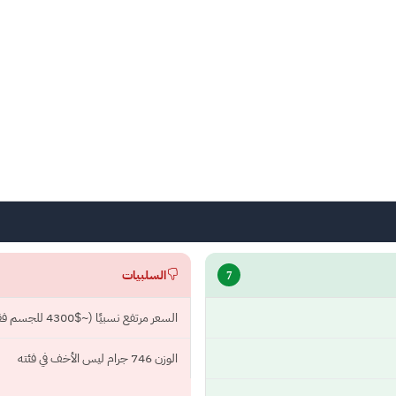
السلبيات
7
السعر مرتفع نسبيًا (~$4300 للجسم فقط)
الوزن 746 جرام ليس الأخف في فئته