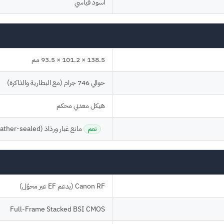
أسود قياسي
138.5 × 101.2 × 93.5 مم
حوالي 746 جرام (مع البطارية والذاكرة)
هيكل معدني محكم
مانع غبار ورذاذ (Weather-sealed)
نعم
Canon RF (يدعم EF عبر محوّل)
Full-Frame Stacked BSI CMOS