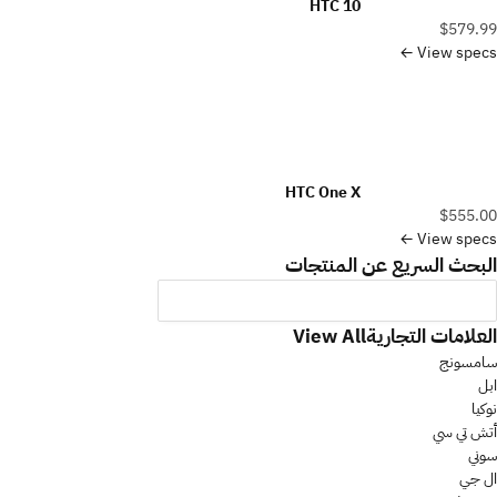
HTC 10
$579.99
View specs ←
HTC One X
$555.00
View specs ←
البحث السريع عن المنتجات
العلامات التجارية
View All
سامسونج
ابل
نوكيا
أتش تي سي
سوني
ال جي