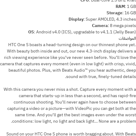
CPU
:
Dual-core 1.5 GHz Krait
RAM
:
1 GB
Storage
:
16 GB
Display
:
Super AMOLED, 4.3 inches
Camera
:
8 mega pixels
OS
:
Android v4.0 (ICS), upgradable to v4.1.1 (Jelly Bean)
المواصفات
HTC One S boasts a head-turning design on our thinnest phone yet.
With beauty both inside and out, our new 4.3-inch display delivers a
rich viewing experience like you’ve never seen before. You’ll love the
camera that captures every moment (even in low light) with crisp, vivid,
beautiful photos. Plus, with Beats Audio™ you hear authentic, deep
sound with true, finely-tuned details.
With this camera you never miss a shot. Capture every moment with a
camera that starts-up in less than a second, and has rapid-fire
continuous shooting. You’ll never again have to choose between
capturing a video or a picture—with VideoPic you can get both at the
same time. And you’ll get the best images even under the worst
conditions: low light, no light and back light… None are a problem.
Sound on your HTC One S phone is worth bragging about. With Beats