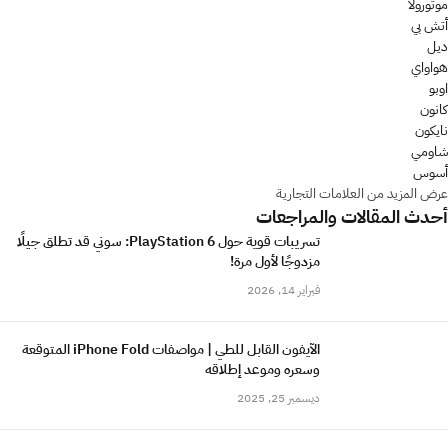
موتورولا
أتش بي
ديل
هواواي
اوبو
كانون
نايكون
شاومي
أسوس
عرض المزيد من العلامات التجارية
أحدث المقالات والمراجعات
تسريبات قوية حول PlayStation 6: سوني قد تطلق جيلًا
مزدوجًا لأول مرة!
فبراير 14, 2026
الآيفون القابل للطي | مواصفات iPhone Fold المتوقعة
وسعره وموعد إطلاقه
ديسمبر 25, 2025