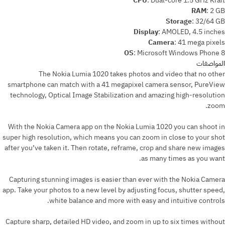
CPU
:
Dual-core 1.5 GHz Krait
RAM
:
2 GB
Storage
:
32/64 GB
Display
:
AMOLED, 4.5 inches
Camera
:
41 mega pixels
OS
:
Microsoft Windows Phone 8
المواصفات
The Nokia Lumia 1020 takes photos and video that no other
smartphone can match with a 41 megapixel camera sensor, PureView
technology, Optical Image Stabilization and amazing high-resolution
zoom.
With the Nokia Camera app on the Nokia Lumia 1020 you can shoot in
super high resolution, which means you can zoom in close to your shot
after you’ve taken it. Then rotate, reframe, crop and share new images
as many times as you want.
Capturing stunning images is easier than ever with the Nokia Camera
app. Take your photos to a new level by adjusting focus, shutter speed,
white balance and more with easy and intuitive controls.
Capture sharp, detailed HD video, and zoom in up to six times without