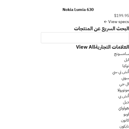
Nokia Lumia 630
$199.95
View specs ←
البحث السريع عن المنتجات
العلامات التجارية
View All
سامسونج
ابل
نوكيا
أتش تي سي
سوني
ال جي
موتورولا
أتش بي
ديل
هواواي
اوبو
كانون
نايكون