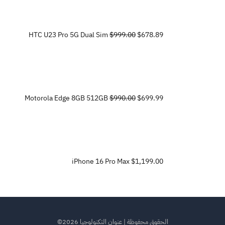
HTC U23 Pro 5G Dual Sim
$999.00
$678.89
Motorola Edge 8GB 512GB
$990.00
$699.99
iPhone 16 Pro Max
$1,199.00
الحقوق محفوظة | عنوان التكنولوجيا 2026©