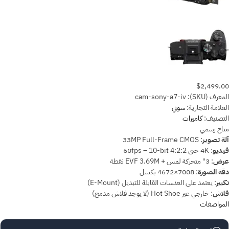
$2,499.00
المعرف (SKU):
cam-sony-a7-iv
العلامة التجارية:
سوني
التصنيف:
كاميرات
متاح
رسمي
آلة تصوير
:
33MP Full-Frame CMOS
فيديو
:
4K حتى 60fps – 10-bit 4:2:2
عرض
:
3" متحركة لمس + EVF 3.69M نقطة
دقة الصورة
:
7008×4672 بكسل
تكبير
:
يعتمد على العدسات القابلة للتبديل (E-Mount)
فلاش
:
خارجي عبر Hot Shoe (لا يوجد فلاش مدمج)
المواصفات