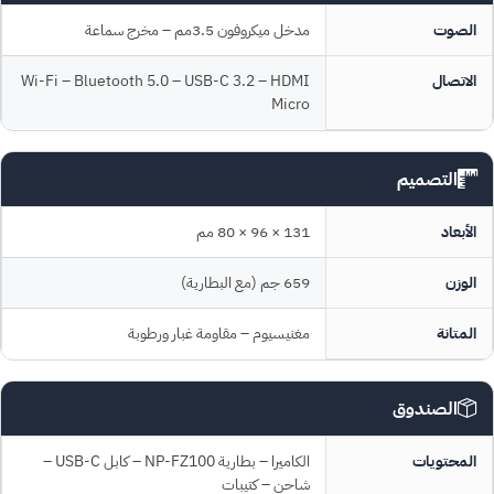
الصوت
مدخل ميكروفون 3.5مم – مخرج سماعة
الاتصال
Wi-Fi – Bluetooth 5.0 – USB-C 3.2 – HDMI
Micro
التصميم
الأبعاد
131 × 96 × 80 مم
الوزن
659 جم (مع البطارية)
المتانة
مغنيسيوم – مقاومة غبار ورطوبة
الصندوق
المحتويات
الكاميرا – بطارية NP-FZ100 – كابل USB-C –
شاحن – كتيبات