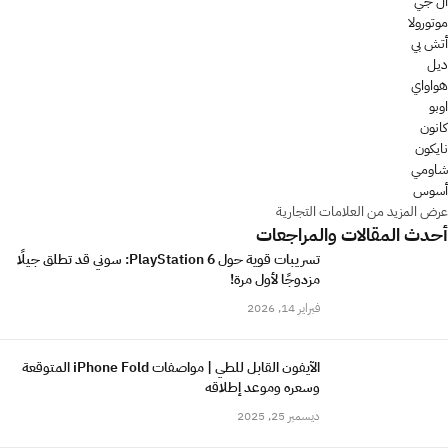
ال جي
موتورولا
أتش بي
ديل
هواواي
اوبو
كانون
نايكون
شاومي
أسوس
عرض المزيد من العلامات التجارية
أحدث المقالات والمراجعات
تسريبات قوية حول PlayStation 6: سوني قد تطلق جيلًا
مزدوجًا لأول مرة!
فبراير 14, 2026
الآيفون القابل للطي | مواصفات iPhone Fold المتوقعة
وسعره وموعد إطلاقه
ديسمبر 25, 2025