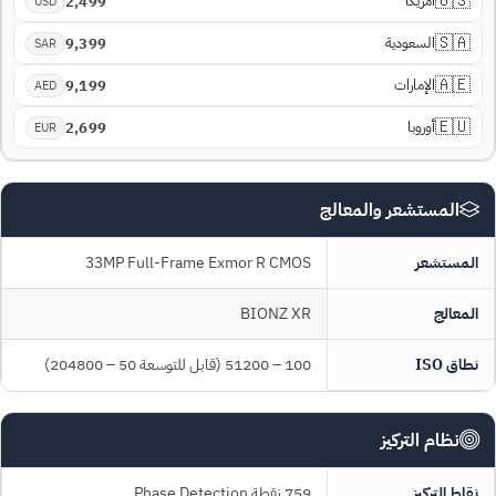
🇺🇸
أمريكا
2,499
USD
🇸🇦
السعودية
9,399
SAR
🇦🇪
الإمارات
9,199
AED
🇪🇺
أوروبا
2,699
EUR
المستشعر والمعالج
المستشعر
33MP Full-Frame Exmor R CMOS
المعالج
BIONZ XR
نطاق ISO
100 – 51200 (قابل للتوسعة 50 – 204800)
نظام التركيز
نقاط التركيز
759 نقطة Phase Detection