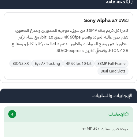
لمحة عامة
Sony Alpha a7 IV
كاميرا فل فريم بدقة 33MP من سوني، موجهة للمصورين وصناع المحتوى،
تقدم صور عالية الجودة وفيديو 4K 60fps بعمق 10-bit، مع نظام تركيز
متطور بالعين وتتبع للحيوانات والطيور. تدعم شاشة متحركة بالكامل، ومعالج
BIONZ XR، وفتحتَي تخزين SD/CFexpress.
BIONZ XR
Eye AF Tracking
4K 60fps 10-bit
33MP Full-Frame
Dual Card Slots
الإيجابيات والسلبيات
الإيجابيات
4
جودة صور ممتازة بدقة 33MP