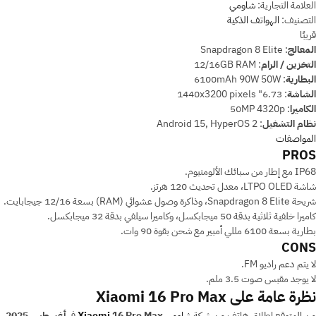
العلامة التجارية:
شاومي
التصنيف:
الهواتف الذكية
قريبًا
المعالج
:
Snapdragon 8 Elite
التخزين / الرام
:
12/16GB RAM
البطارية
:
6100mAh 90W 50W
الشاشة
:
6.73" 1440x3200 pixels
الكاميرا
:
50MP 4320p
نظام التشغيل
:
Android 15, HyperOS 2
المواصفات
PROS
IP68 مع إطار من سبائك الألومنيوم.
شاشة LTPO OLED، معدل تحديث 120 هرتز.
شريحة Snapdragon 8 Elite، وذاكرة وصول عشوائي (RAM) بسعة 12/16 جيجابايت.
كاميرا خلفية ثلاثية بدقة 50 ميجابكسل، وكاميرا سيلفي بدقة 32 ميجابكسل.
بطارية بسعة 6100 مللي أمبير مع شحن بقوة 90 وات.
CONS
لا يتم دعم راديو FM.
لا يوجد مقبس صوت 3.5 ملم.
نظرة عامة على Xiaomi 16 Pro Max
من المتوقع إطلاق هاتف من شركة
شاومي
16 Pro Max
Xiaomi
في
أغسطس 2025
،