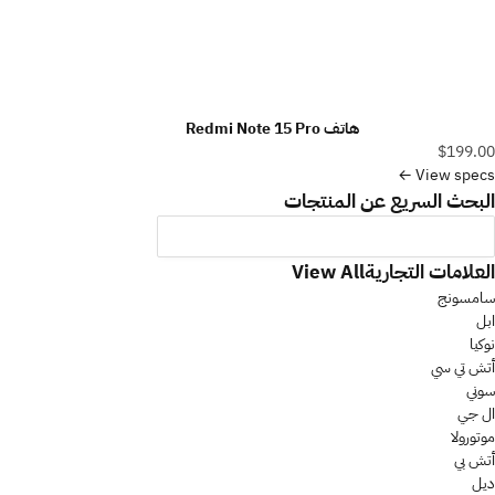
هاتف Redmi Note 15 Pro
$199.00
View specs ←
البحث السريع عن المنتجات
العلامات التجارية
View All
سامسونج
ابل
نوكيا
أتش تي سي
سوني
ال جي
موتورولا
أتش بي
ديل