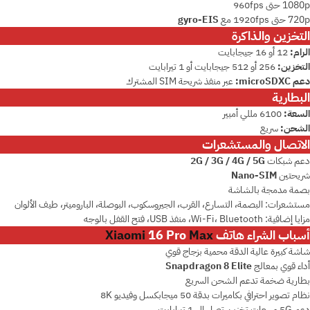
1080p حتى 960fps
720p حتى 1920fps مع
gyro-EIS
التخزين والذاكرة
الرام:
12 أو 16 جيجابايت
التخزين:
256 أو 512 جيجابايت أو 1 تيرابايت
دعم microSDXC:
عبر منفذ شريحة SIM المشترك
البطارية
السعة:
6100 مللي أمبير
الشحن:
سريع
الاتصال والمستشعرات
دعم شبكات
2G / 3G / 4G / 5G
شريحتين
Nano-SIM
بصمة مدمجة بالشاشة
مستشعرات: البصمة، التسارع، القرب، الجيروسكوب، البوصلة، الباروميتر، طيف الألوان
مزايا إضافية: Wi-Fi، Bluetooth، منفذ USB، فتح القفل بالوجه
أسباب الشراء هاتف
Max
16 Pro
Xiaomi
شاشة كبيرة عالية الدقة محمية بزجاج قوي
أداء قوي بمعالج
Snapdragon 8 Elite
بطارية ضخمة تدعم الشحن السريع
نظام تصوير احترافي بكاميرات بدقة 50 ميجابكسل وفيديو 8K
دعم 5G وسعات تخزين تصل إلى 1 تيرابايت