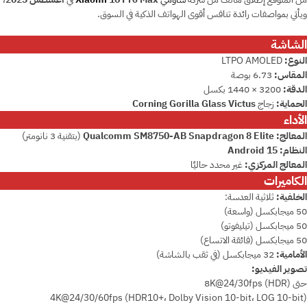
ويأتي بمواصفات رائدة تنافس أقوى الهواتف الذكية في السوق.
الشاشة
النوع:
LTPO AMOLED
المقاس:
‎6.73 بوصة
الدقة:
‎1440 × 3200 بكسل
الحماية:
زجاج
Corning Gorilla Glass Victus
الأداء
المعالج:
Qualcomm SM8750-AB Snapdragon 8 Elite
(بتقنية 3 نانومتر)
النظام:
Android 15
المعالج المركزي:
غير محدد حاليًا
الكاميرات
الخلفية:
ثلاثية العدسة:
50 ميجابكسل (واسعة)
50 ميجابكسل (تيليفوتو)
50 ميجابكسل (فائقة الاتساع)
الأمامية:
32 ميجابكسل (في ثقب بالشاشة)
تصوير الفيديو:
حتى 8K@24/30fps (HDR)
4K@24/30/60fps (HDR10+، Dolby Vision 10-bit، LOG 10-bit)