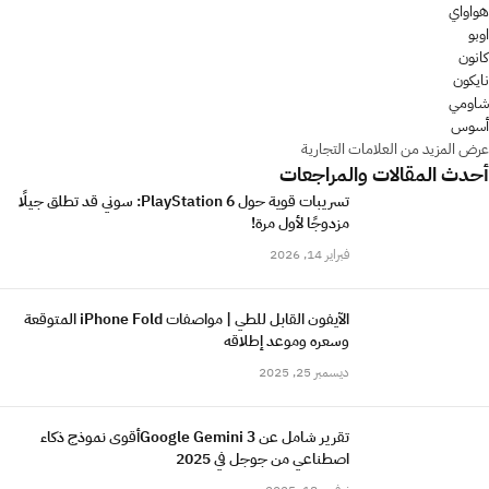
هواواي
اوبو
كانون
نايكون
شاومي
أسوس
عرض المزيد من العلامات التجارية
أحدث المقالات والمراجعات
تسريبات قوية حول PlayStation 6: سوني قد تطلق جيلًا
مزدوجًا لأول مرة!
فبراير 14, 2026
الآيفون القابل للطي | مواصفات iPhone Fold المتوقعة
وسعره وموعد إطلاقه
ديسمبر 25, 2025
تقرير شامل عن Google Gemini 3أقوى نموذج ذكاء
اصطناعي من جوجل في 2025