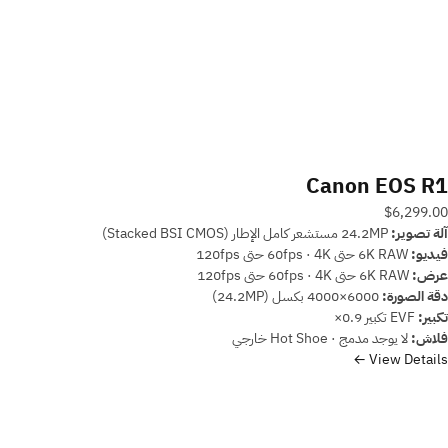
Canon EOS R1
$6,299.00
آلة تصوير:
24.2MP مستشعر كامل الإطار (Stacked BSI CMOS)
فيديو:
6K RAW حتى 60fps · 4K حتى 120fps
عرض:
6K RAW حتى 60fps · 4K حتى 120fps
دقة الصورة:
6000×4000 بكسل (24.2MP)
تكبير:
EVF تكبير 0.9×
فلاش:
لا يوجد مدمج · Hot Shoe خارجي
View Details ←