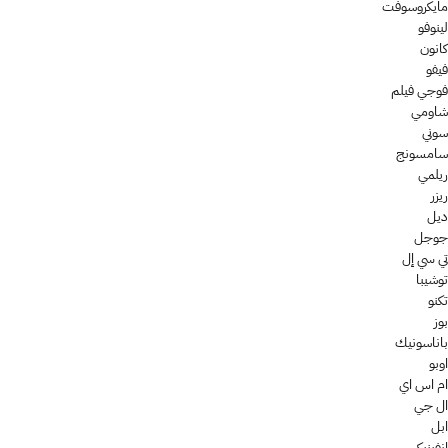
مايكروسوفت
لينوفو
كانون
فيفو
فوجي فيلم
شاومي
سوني
سامسونج
ريلمي
ريزر
ديل
جوجل
تي سي إل
توشيبا
تكنو
بوز
باناسونيك
اوبو
ام اس اي
ال جي
ابل
إنفينيكس