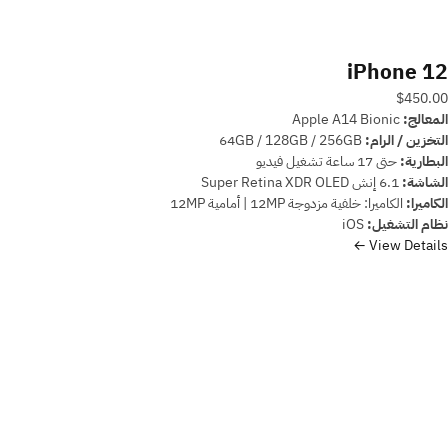
iPhone 12
$450.00
المعالج:
Apple A14 Bionic
التخزين / الرام:
64GB / 128GB / 256GB
البطارية:
حتى 17 ساعة تشغيل فيديو
الشاشة:
6.1 إنش Super Retina XDR OLED
الكاميرا:
الكاميرا: خلفية مزدوجة 12MP | أمامية 12MP
نظام التشغيل:
iOS
View Details ←