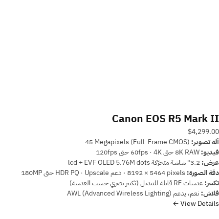
Canon EOS R5 Mark II
$4,299.00
آلة تصوير:
‎45 Megapixels (Full-Frame CMOS)
فيديو:
‎8K RAW حتى 60fps · 4K حتى 120fps
عرض:
3.2" شاشة متحرّكة lcd + EVF OLED 5.76M dots
دقة الصورة:
‎8192 × 5464 pixels · دعم HDR PQ · Upscale حتى 180MP
تكبير:
عدسات RF قابلة للتبديل (تكبير بصري حسب العدسة)
فلاش:
نعم، يدعم AWL (Advanced Wireless Lighting)
View Details ←