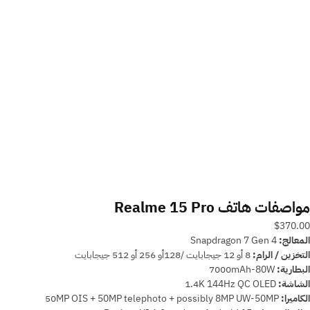
مواصفات هاتف Realme 15 Pro
$370.00
المعالج:
Snapdragon 7 Gen 4
التخزين / الرام:
8 أو 12 جيجابايت /128أو 256 أو 512 جيجابايت
البطارية:
7000mAh-80W
الشاشة:
1.4K 144Hz QC OLED
الكاميرا:
50MP OIS + 50MP telephoto + possibly 8MP UW-50MP