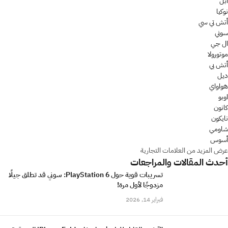
ابل
نوكيا
أتش تي سي
سوني
ال جي
موتورولا
أتش بي
ديل
هواواي
اوبو
كانون
نايكون
شاومي
أسوس
عرض المزيد من العلامات التجارية
أحدث المقالات والمراجعات
تسريبات قوية حول PlayStation 6: سوني قد تطلق جيلًا
مزدوجًا لأول مرة!
فبراير 14, 2026